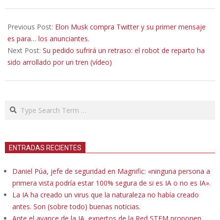
2022-
10-
Previous Post:
Elon Musk compra Twitter y su primer mensaje
27
es para… los anunciantes.
Next Post:
Su pedido sufrirá un retraso: el robot de reparto ha
sido arrollado por un tren (vídeo)
Search
ENTRADAS RECIENTES
Daniel Púa, jefe de seguridad en Magnific: «ninguna persona a
primera vista podría estar 100% segura de si es IA o no es IA».
La IA ha creado un virus que la naturaleza no había creado
antes. Son (sobre todo) buenas noticias.
Ante el avance de la IA, expertos de la Red STEM proponen