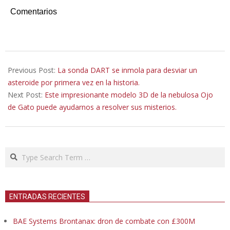
Comentarios
2022-
09-
Previous Post:
La sonda DART se inmola para desviar un
25
asteroide por primera vez en la historia.
Next Post:
Este impresionante modelo 3D de la nebulosa Ojo
de Gato puede ayudarnos a resolver sus misterios.
Search
ENTRADAS RECIENTES
BAE Systems Brontanax: dron de combate con £300M