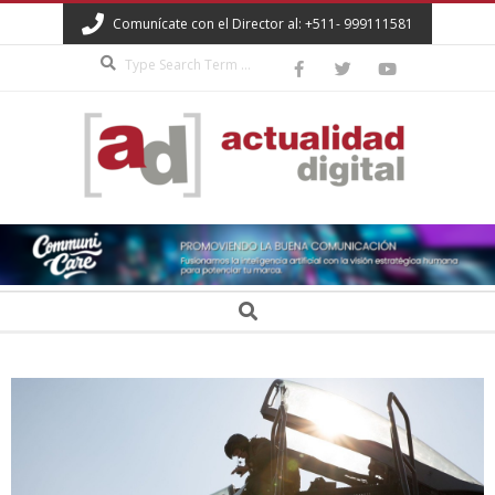
Skip
Comunícate con el Director al: +511- 999111581
to
Search
content
ACTUALIDAD
DIGITAL
Secondary
Search
Navigation
Menu