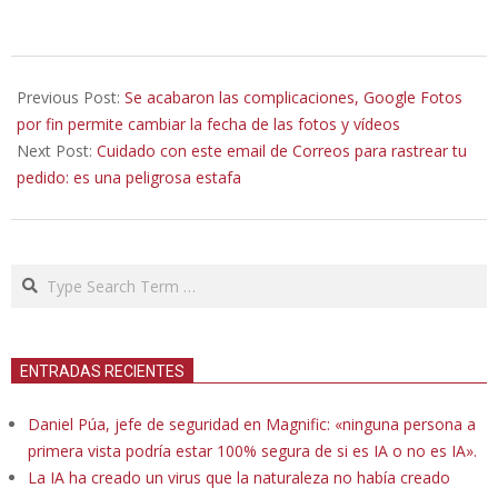
2021-
10-
Previous Post:
Se acabaron las complicaciones, Google Fotos
10
por fin permite cambiar la fecha de las fotos y vídeos
Next Post:
Cuidado con este email de Correos para rastrear tu
pedido: es una peligrosa estafa
Search
ENTRADAS RECIENTES
Daniel Púa, jefe de seguridad en Magnific: «ninguna persona a
primera vista podría estar 100% segura de si es IA o no es IA».
La IA ha creado un virus que la naturaleza no había creado