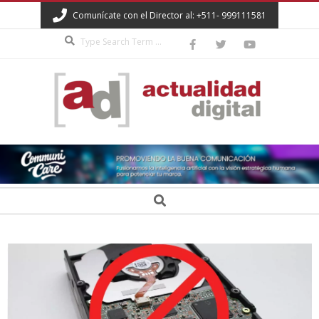
Skip
Comunícate con el Director al: +511- 999111581
to
Search
content
ACTUALIDAD
DIGITAL
Secondary
Search
Navigation
Menu