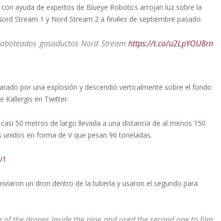
con ayuda de expertos de Blueye Robotics arrojan luz sobre la
 Nord Stream 1 y Nord Stream 2 a finales de septiembre pasado.
 saboteados gasoductos Nord Stream
https://t.co/u2LpYOU8rn
eparado por una explosión y descendió verticalmente sobre el fondo
 Kallergis en Twitter.
 casi 50 metros de largo llevada a una distancia de al menos 150
 unidos en forma de V que pesan 96 toneladas.
/1
nviaron un dron dentro de la tubería y usaron el segundo para
 of the drones inside the pipe and used the second one to film