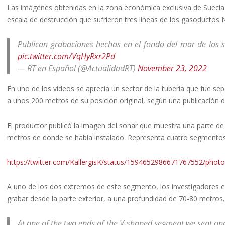
Las imágenes obtenidas en la zona económica exclusiva de Suecia 
escala de destrucción que sufrieron tres líneas de los gasoductos
Publican grabaciones hechas en el fondo del mar de los
pic.twitter.com/VqHyRxr2Pd
— RT en Español (@ActualidadRT)
November 23, 2022
En uno de los videos se aprecia un sector de la tubería que fue s
a unos 200 metros de su posición original, según una publicación de
El productor publicó la imagen del sonar que muestra una parte de
metros de donde se había instalado. Representa cuatro segmentos
https://twitter.com/KallergisK/status/1594652986671767552/photo
A uno de los dos extremos de este segmento, los investigadores e
grabar desde la parte exterior, a una profundidad de 70-80 metros.
At one of the two ends of the V-shaped segment we sent one