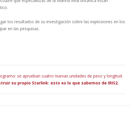
ctubre que especialistas de la Marina Real británica están
tico.
ar los resultados de su investigación sobre las explosiones en los
ipar en las pesquisas.
togramo: se aprueban cuatro nuevas unidades de peso y longitud.
ruir su propio Starlink: esto es lo que sabemos de IRIS2.