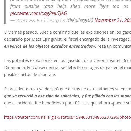
from outside (and help shed more light too as
pic.twitter.com/xqgPNuTJAG
— 𝙺𝚘𝚜𝚝𝚊𝚜 𝙺𝚊𝚕𝚕𝚎𝚛𝚐𝚒𝚜 (@KallergisK)
November 21, 20
El viernes pasado, Suecia confirmó que las explosiones en los ga
declarado por Mats Ljungqvist, el fiscal encargado de la investigac
en varios de los objetos extraños encontrados»,
reza un comunicad
Las potentes explosiones en los gasoductos tuvieron lugar el 26 
Dinamarca. En consecuencia, se detectaron fugas de gas en el mar.
posibles actos de sabotaje.
El presidente ruso ya declaró que detrás de estos ataques se encu
que ya recurrió a ese tipo de sabotajes, y fue pillado con las ma
que el incidente fue beneficioso para EE. UU., que ahora «puede su
https://twitter.com/KallergisK/status/1594653134865207296/photo