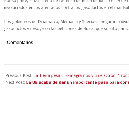
Por su parte, el Ministerio de Defensa de Rusia denunció el 29 de o
involucrados en los atentados contra los gasoductos en el mar Bál
Los gobiernos de Dinamarca, Alemania y Suecia se negaron a divulg
gasoductos y desoyeron las peticiones de Rusia, que solicitó partic
Comentarios
2022-
11-
Previous Post:
La Tierra pesa 6 ronnagramos y un electrón, 1 ron
24
Next Post:
La UE acaba de dar un importante paso para const