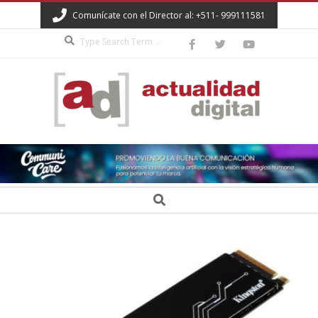
Skip
Comunícate con el Director al: +511- 999111581
to
Search
content
ACTUALIDAD
DIGITAL
Secondary
Search
Navigation
Menu