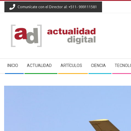
Skip
Comunícate con el Director al: +511- 999111581
to
content
ACTUALIDAD
Secondary
DIGITAL
INICIO
ACTUALIDAD
ARTÍCULOS
CIENCIA
TECNOL
Navigation
Menu