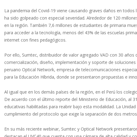
La pandemia del Covid-19 viene causando graves daños en todos l
ha sido golpeado con especial severidad. Alrededor de 120 millon
en la región. También 7,6 millones de estudiantes de primaria mu
para acceder a la tecnología, menos del 43% de las escuelas prima
internet con fines pedagógicos.
Por ello, Sumtec, distribuidor de valor agregado VAD con 30 años 
comercialización, diseño, implementación y soporte de soluciones T
peruano Optical Network, empresa de telecomunicaciones especiali
para la Educación Híbrida, donde se presentaron propuestas e inno
Al igual que en los demás países de la región, en el Perú los colegi
De acuerdo con el último reporte del Ministerio de Educación, al 3
educativas habilitadas para reabrir bajo esta modalidad. La Unidad
cumplimiento del protocolo que exige la separación de dos metro
En su más reciente webinar, Sumtec y Optical Network presentaro
destacan el UVC40 que cuenta con una cámara de alta calidad y con 