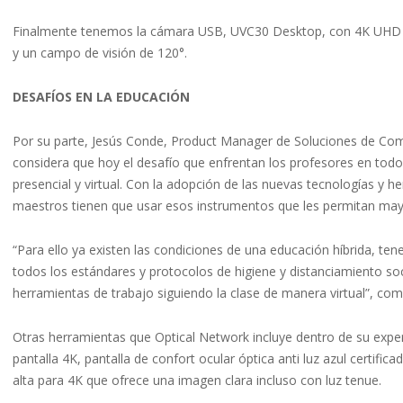
Finalmente tenemos la cámara USB, UVC30 Desktop, con 4K UHD y 
y un campo de visión de 120°.
DESAFÍOS EN LA EDUCACIÓN
Por su parte, Jesús Conde, Product Manager de Soluciones de Com
considera que hoy el desafío que enfrentan los profesores en tod
presencial y virtual. Con la adopción de las nuevas tecnologías y h
maestros tienen que usar esos instrumentos que les permitan mayor
“Para ello ya existen las condiciones de una educación híbrida, te
todos los estándares y protocolos de higiene y distanciamiento s
herramientas de trabajo siguiendo la clase de manera virtual”, co
Otras herramientas que Optical Network incluye dentro de su exper
pantalla 4K, pantalla de confort ocular óptica anti luz azul certif
alta para 4K que ofrece una imagen clara incluso con luz tenue.