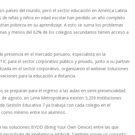
os países del mundo, pero el sector educación en América Latina
es de niñas y niños en edad escolar han perdido un año completo
estran pobreza en su aprendizaje. A esto se suma los problemas
rias y menos del 62% de los colegios secundarios tienen acceso a
de presencia en el mercado peruano, especialista en la
IC para el sector corporativo público y privado, junto a su partner
zada en el sector corporativo, organizaron el webinar Soluciones
vaciones para la educación a distancia.
os se preparan para el regreso a las aulas en semi presencialidad.
1 de agosto, en Lima Metropolitana existen 3,259 instituciones
 de Gestión Educativa 7 ya trabaja con cada colegio en el
s como mínimo entre los alumnos.
n las soluciones BYOD (Bring Your Own Device) entre las que
tecnología de inteligencia artificial. También posee un conjunto