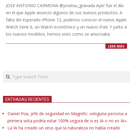
09-
JOSE ANTONIO CARMONA @josetxu_granada Ayer fue el día
17
en el que Apple anunció algunos de sus nuevos productos. A
falta del esperado iPhone 12, pudimos conocer el nuevo Apple
Watch Serie 6, un Watch económico y un nuevo iPad. Y junto a
los nuevos modelos, hemos visto como se anunciaba
LEER MÁS
Search
ENTRADAS RECIENTES
Daniel Púa, jefe de seguridad en Magnific: «ninguna persona a
primera vista podría estar 100% segura de si es IA o no es IA».
La IA ha creado un virus que la naturaleza no había creado