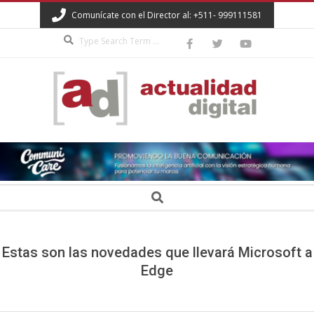
Skip
Comunícate con el Director al: +511- 999111581
to
Search
content
ACTUALIDAD
DIGITAL
Secondary
Search
Navigation
Menu
Estas son las novedades que llevará Microsoft a
Edge