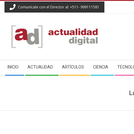
Skip
Comunícate con el Director al: +511- 999111581
to
content
ACTUALIDAD
Secondary
DIGITAL
INICIO
ACTUALIDAD
ARTÍCULOS
CIENCIA
TECNOL
Navigation
Menu
L