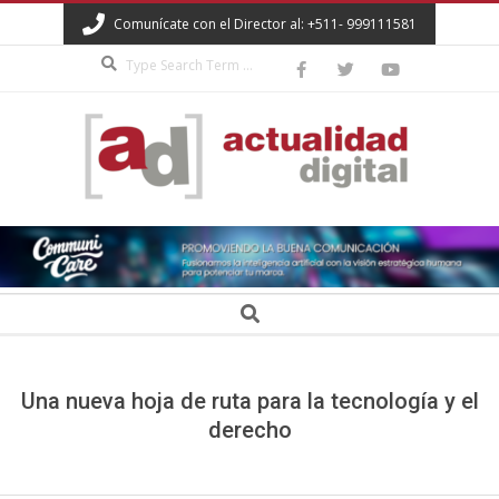
Skip
Comunícate con el Director al: +511- 999111581
to
Search
content
ACTUALIDAD
DIGITAL
Secondary
Search
Navigation
Menu
Una nueva hoja de ruta para la tecnología y el
derecho