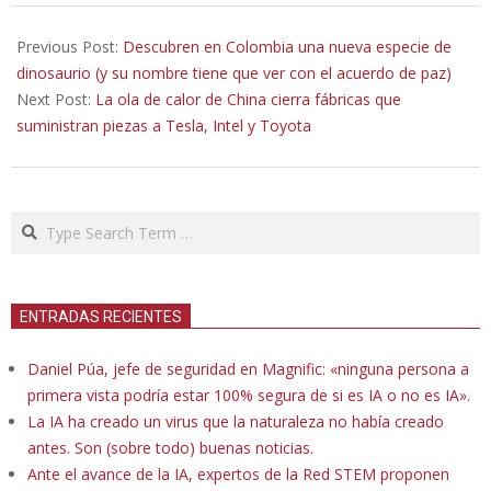
2022-
08-
Previous Post:
Descubren en Colombia una nueva especie de
17
dinosaurio (y su nombre tiene que ver con el acuerdo de paz)
Next Post:
La ola de calor de China cierra fábricas que
suministran piezas a Tesla, Intel y Toyota
Search
ENTRADAS RECIENTES
Daniel Púa, jefe de seguridad en Magnific: «ninguna persona a
primera vista podría estar 100% segura de si es IA o no es IA».
La IA ha creado un virus que la naturaleza no había creado
antes. Son (sobre todo) buenas noticias.
Ante el avance de la IA, expertos de la Red STEM proponen