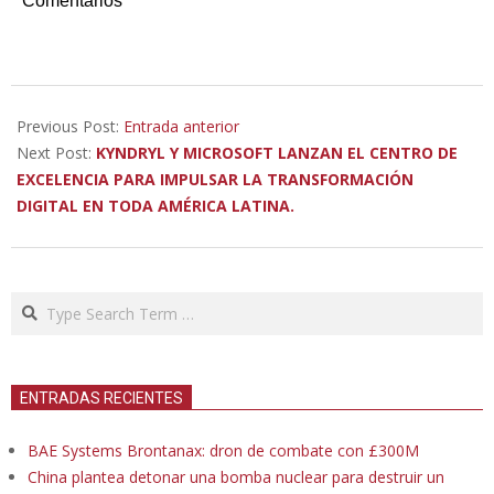
Comentarios
2023-
02-
Previous Post:
Entrada anterior
17
Next Post:
KYNDRYL Y MICROSOFT LANZAN EL CENTRO DE
EXCELENCIA PARA IMPULSAR LA TRANSFORMACIÓN
DIGITAL EN TODA AMÉRICA LATINA.
Search
ENTRADAS RECIENTES
BAE Systems Brontanax: dron de combate con £300M
China plantea detonar una bomba nuclear para destruir un