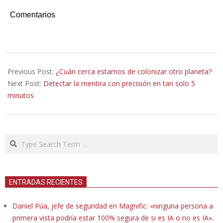
Comentarios
2023-
04-
Previous Post:
¿Cuán cerca estamos de colonizar otro planeta?
08
Next Post:
Detectar la mentira con precisión en tan solo 5
minutos
Search
ENTRADAS RECIENTES
Daniel Púa, jefe de seguridad en Magnific: «ninguna persona a
primera vista podría estar 100% segura de si es IA o no es IA».