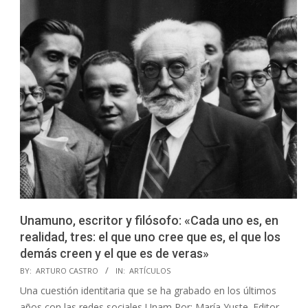
Unamuno, escritor y filósofo: «Cada uno es, en
realidad, tres: el que uno cree que es, el que los
demás creen y el que es de veras»
2026-
BY:
ARTURO CASTRO
IN:
ARTÍCULOS
06-
Una cuestión identitaria que se ha grabado en los últimos
17
años con las redes sociales Unam Por: María Yuste. Editor