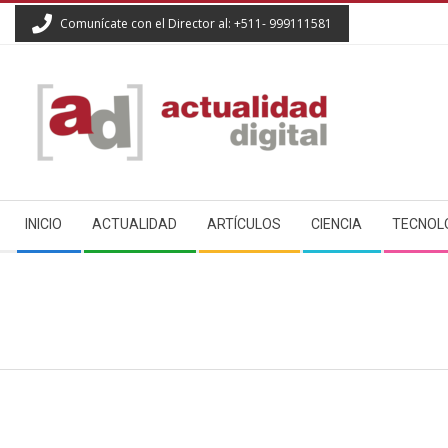
Skip
Comunícate con el Director al: +511- 999111581
to
content
ACTUALIDAD
Secondary
DIGITAL
INICIO
ACTUALIDAD
ARTÍCULOS
CIENCIA
TECNOL
Navigation
Menu