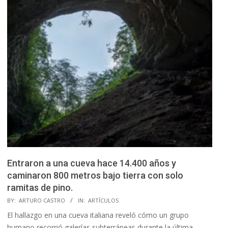
Entraron a una cueva hace 14.400 años y
caminaron 800 metros bajo tierra con solo
ramitas de pino.
2026-
BY:
ARTURO CASTRO
IN:
ARTÍCULOS
06-
El hallazgo en una cueva italiana reveló cómo un grupo
14
humano recorrió galerías subterráneas durante la última